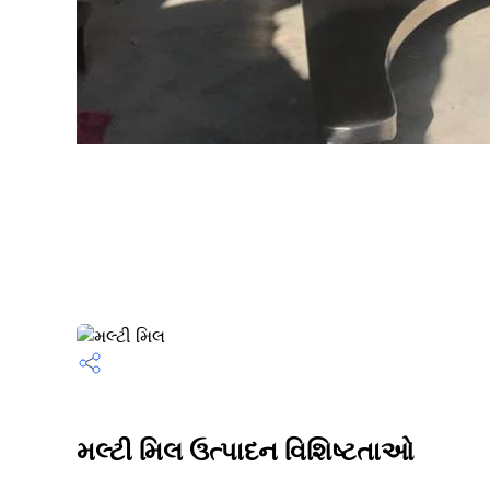
મલ્ટી મિલ ઉત્પાદન વિશિષ્ટતાઓ