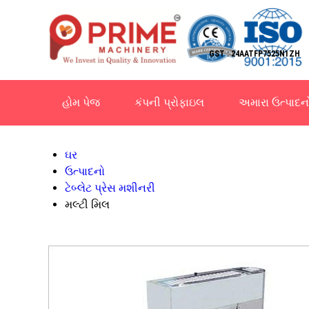
GST : 24AATFP7525N1ZH
હોમ પેજ
કંપની પ્રોફાઇલ
અમારા ઉત્પાદન
ઘર
ઉત્પાદનો
ટેબ્લેટ પ્રેસ મશીનરી
મલ્ટી મિલ