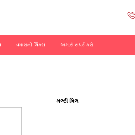
ો
વધારાની લિંક્સ
અમારો સંપર્ક કરો
મલ્ટી મિલ