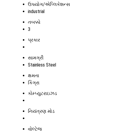
ઉપયોગ/એપ્લિકેશન્સ
industrial
તબક્કો
3
પ્રકાર
સામગ્રી
Stainless Steel
ક્ષમતા
કિગ્રા
કોમ્પ્યુટરાઇઝડ
નિયંત્રણ મોડ
વોલ્ટેજ