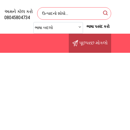
અમને કૉલ કરો
08045804734
ભાષા પસંદ કરો
ભાષા બદલો
પૂછપરછ મોકલો