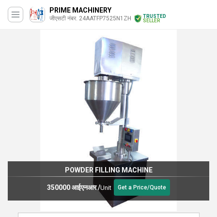
PRIME MACHINERY
TRUSTED
जीएसटी नंबर. 24AATFP7525N1ZH
SELLER
POWDER FILLING MACHINE
350000 आईएनआर
/
Unit
Get a Price/Quote