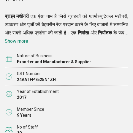
प्राइम मशीनरी
एक ऐसा नाम है जिसे ग्राहकों को फार्मास्युटिकल मशीनरी,
उपकरण और पुर्जों की बेहतरीन रेंज प्रदान करने के लिए बाजारों में सम्मानित
और सबसे अधिक प्रशंसा की जाती है। एक
निर्माता
और
निर्यातक
के रूप में
हमारा काम इस तरीके से किया जाता है कि हम बाज़ारों में सभी बदलाव ला
Show more
सकें। हम न केवल सबसे त्रुटिहीन गुणवत्ता वाले उत्पादों की सेवा करने में
Nature of Business
उत्कृष्टता प्राप्त करते हैं, बल्कि हम अपने ग्राहकों से यह भी वादा करते हैं कि
Exporter and Manufacturer & Supplier
हम एक ऐसा नाम हैं जिस पर वे अपनी आवश्यकताओं को पूरा करने के लिए
GST Number
भरोसा कर सकते हैं।
टैबलेट कंप्रेशन मशीन, एक्सट्रैक्शन मशीन, वेसल,
24AATFP7525N1ZH
फार्मा मशीन, फार्मास्युटिकल उपकरण आदि कुछ ऐसे ऑफर हैं, जिन्हें हम अपने
ग्राहकों को देते हैं। पिछले रिकॉर्ड हमेशा हमारे ग्राहकों को प्रदर्शित किए
Year of Establishment
2017
जाते हैं ताकि वे हमारे शानदार ढंग से निष्पादित कार्यों पर एक नज़र डाल सकें
और हम पर भरोसा कर सकें।
Member Since
9 Years
विज़न
No of Staff