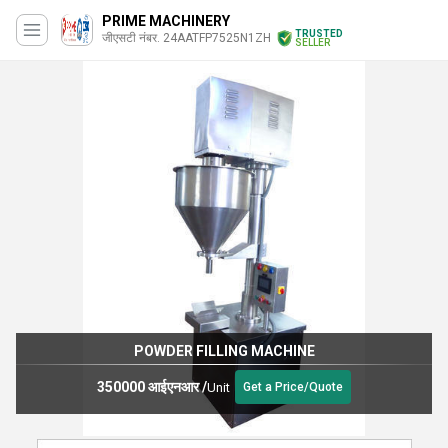
PRIME MACHINERY
TRUSTED
जीएसटी नंबर. 24AATFP7525N1ZH
SELLER
POWDER FILLING MACHINE
350000 आईएनआर
/
Unit
Get a Price/Quote