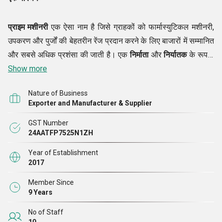
प्राइम मशीनरी
एक ऐसा नाम है जिसे ग्राहकों को फार्मास्युटिकल मशीनरी,
उपकरण और पुर्जों की बेहतरीन रेंज प्रदान करने के लिए बाजारों में सम्मानित
और सबसे अधिक प्रशंसा की जाती है। एक
निर्माता
और
निर्यातक
के रूप में
हमारा काम इस तरीके से किया जाता है कि हम बाज़ारों में सभी बदलाव ला
Show more
सकें। हम न केवल सबसे त्रुटिहीन गुणवत्ता वाले उत्पादों की सेवा करने में
Nature of Business
उत्कृष्टता प्राप्त करते हैं, बल्कि हम अपने ग्राहकों से यह भी वादा करते हैं कि
Exporter and Manufacturer & Supplier
हम एक ऐसा नाम हैं जिस पर वे अपनी आवश्यकताओं को पूरा करने के लिए
GST Number
भरोसा कर सकते हैं।
टैबलेट कंप्रेशन मशीन, एक्सट्रैक्शन मशीन, वेसल,
24AATFP7525N1ZH
फार्मा मशीन, फार्मास्युटिकल उपकरण आदि कुछ ऐसे ऑफर हैं, जिन्हें हम अपने
ग्राहकों को देते हैं। पिछले रिकॉर्ड हमेशा हमारे ग्राहकों को प्रदर्शित किए
Year of Establishment
2017
जाते हैं ताकि वे हमारे शानदार ढंग से निष्पादित कार्यों पर एक नज़र डाल सकें
और हम पर भरोसा कर सकें।
Member Since
9 Years
विज़न
No of Staff