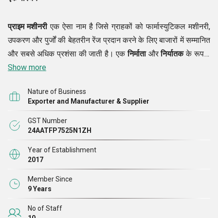
प्राइम मशीनरी
एक ऐसा नाम है जिसे ग्राहकों को फार्मास्युटिकल मशीनरी,
उपकरण और पुर्जों की बेहतरीन रेंज प्रदान करने के लिए बाजारों में सम्मानित
और सबसे अधिक प्रशंसा की जाती है। एक
निर्माता
और
निर्यातक
के रूप में
हमारा काम इस तरीके से किया जाता है कि हम बाज़ारों में सभी बदलाव ला
Show more
सकें। हम न केवल सबसे त्रुटिहीन गुणवत्ता वाले उत्पादों की सेवा करने में
Nature of Business
उत्कृष्टता प्राप्त करते हैं, बल्कि हम अपने ग्राहकों से यह भी वादा करते हैं कि
Exporter and Manufacturer & Supplier
हम एक ऐसा नाम हैं जिस पर वे अपनी आवश्यकताओं को पूरा करने के लिए
GST Number
भरोसा कर सकते हैं।
टैबलेट कंप्रेशन मशीन, एक्सट्रैक्शन मशीन, वेसल,
24AATFP7525N1ZH
फार्मा मशीन, फार्मास्युटिकल उपकरण आदि कुछ ऐसे ऑफर हैं, जिन्हें हम अपने
ग्राहकों को देते हैं। पिछले रिकॉर्ड हमेशा हमारे ग्राहकों को प्रदर्शित किए
Year of Establishment
2017
जाते हैं ताकि वे हमारे शानदार ढंग से निष्पादित कार्यों पर एक नज़र डाल सकें
और हम पर भरोसा कर सकें।
Member Since
9 Years
विज़न
No of Staff