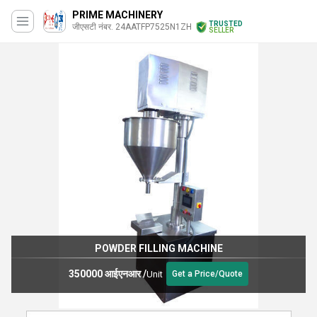
PRIME MACHINERY
TRUSTED
जीएसटी नंबर. 24AATFP7525N1ZH
SELLER
POWDER FILLING MACHINE
350000 आईएनआर
/
Unit
Get a Price/Quote